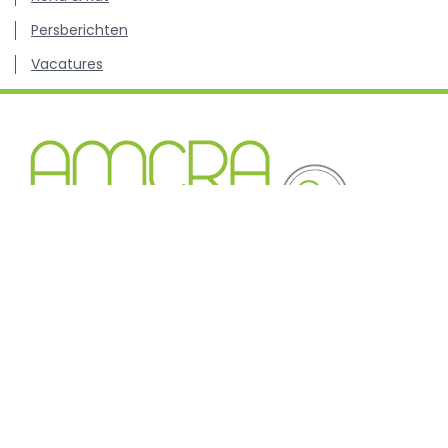
Persberichten
Vacatures
Kenniscentrum inzake antibioticagebruik en resistentie
bij dieren.