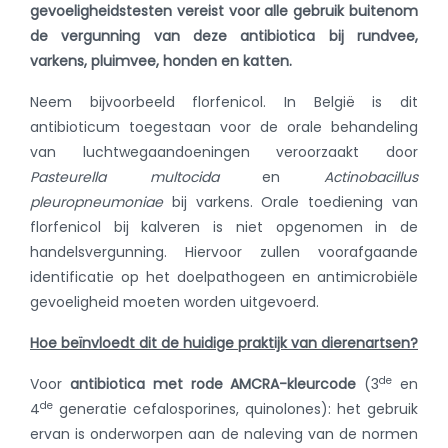
gevoeligheidstesten vereist voor alle gebruik buitenom
de vergunning van deze antibiotica bij rundvee,
varkens, pluimvee, honden en katten.
Neem bijvoorbeeld florfenicol. In België is dit
antibioticum toegestaan voor de orale behandeling
van luchtwegaandoeningen veroorzaakt door
Pasteurella multocida
en
Actinobacillus
pleuropneumoniae
bij varkens. Orale toediening van
florfenicol bij kalveren is niet opgenomen in de
handelsvergunning. Hiervoor zullen voorafgaande
identificatie op het doelpathogeen en antimicrobiële
gevoeligheid moeten worden uitgevoerd.
Hoe beïnvloedt dit de huidige praktijk van dierenartsen?
de
Voor
antibiotica met rode AMCRA-kleurcode
(3
en
de
4
generatie cefalosporines, quinolones): het gebruik
ervan is onderworpen aan de naleving van de normen