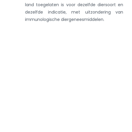
land toegelaten is voor dezelfde diersoort en
dezelfde indicatie, met uitzondering van
immunologische diergeneesmiddelen.​​​​
Gebruik van geneesmiddelen bij voedselproducerende
landdiersoorten in België buiten de voorwaarden van
de vergunning voor het in de handel brengen
(Wettelijk
kader:
artikel 113 van de verordening 2019/6
)
Niveau 1
:
diergeneesmiddel dat in
de betrokken
lidstaat of in een andere lidstaat
toegelaten is
voor dezelfde soort of een andere
voedselproducerende landdiersoort voor
dezelfde of voor een andere indicatie.
Indien het diergeneesmiddel in niveau 1 niet