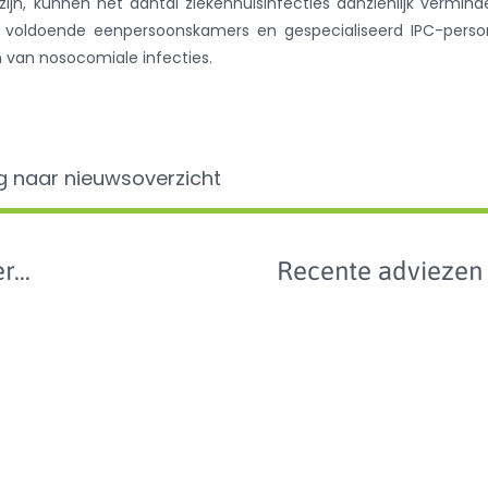
ijn, kunnen het aantal ziekenhuisinfecties aanzienlijk vermind
r voldoende eenpersoonskamers en gespecialiseerd IPC-perso
n van nosocomiale infecties.
g naar nieuwsoverzicht
r...
Recente adviezen
Data
en -
e 2024
van 
anti
n wetgeving
bij
geze
e
en p
benc