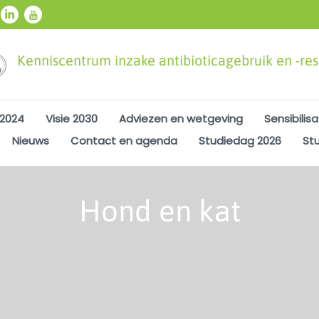
Kenniscentrum inzake antibioticagebruik en -resi
 2024
Visie 2030
Adviezen en wetgeving
Sensibilisa
Nieuws
Contact en agenda
Studiedag 2026
St
Hond en kat