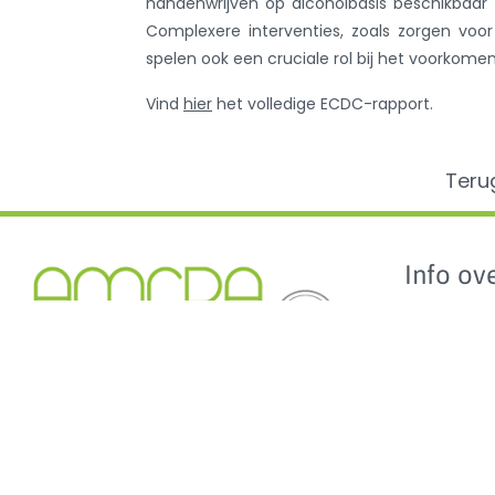
handenwrijven op alcoholbasis beschikbaar z
Complexere interventies, zoals zorgen voo
spelen ook een cruciale rol bij het voorkome
Vind
hier
het volledige ECDC-rapport.
Teru
Info ove
AMCRA
AMCRA visi
Kenniscentrum inzake
Adviezen e
antibioticagebruik en resistentie bij
Sensibilisati
dieren.