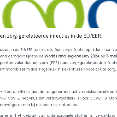
en zorg-gerelateerde infecties in de EU/EER
huizen in de EU/EER ten minste één zorginfectie op tijdens hun ver
kend gemaakt tijdens de
World Hand Hygiene Day 2024
op
6 mei
puntprevalentieonderzoek (PPS) naar zorg-gerelateerde infecti
 antimicrobieel middelengebruik in ziekenhuizen voor acute zorg,
9 aanzienlijk bij aan de toegenomen last van ziekenhuisinfecti
SARS-CoV-2, het virus dat verantwoordelijk is voor COVID-19, sto
ro-organismen bij nosocomiale infecties.
e in het gebruik van antimicrobiële stoffen in vergelijkin