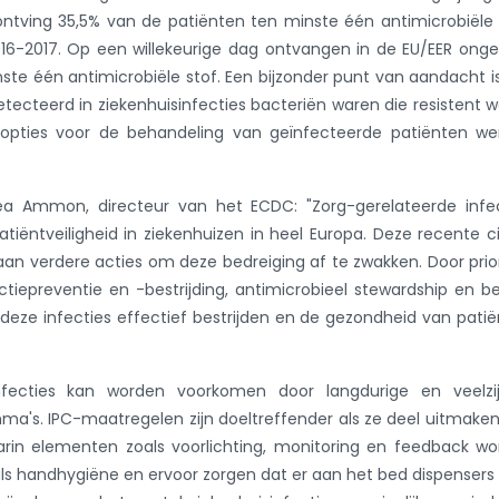
ntving 35,5% van de patiënten ten minste één antimicrobiële 
016-2017. Op een willekeurige dag ontvangen in de EU/EER ong
ste één antimicrobiële stof. Een bijzonder punt van aandacht i
ecteerd in ziekenhuisinfecties bacteriën waren die resistent 
e opties voor de behandeling van geïnfecteerde patiënten w
rea Ammon, directeur van het ECDC: "Zorg-gerelateerde infe
iëntveiligheid in ziekenhuizen in heel Europa. Deze recente ci
aan verdere acties om deze bedreiging af te zwakken. Door prior
ctiepreventie en -bestrijding, antimicrobieel stewardship en b
 deze infecties effectief bestrijden en de gezondheid van pati
ecties kan worden voorkomen door langdurige en veelzij
ma's. IPC-maatregelen zijn doeltreffender als ze deel uitmake
rin elementen zoals voorlichting, monitoring en feedback w
 handhygiëne en ervoor zorgen dat er aan het bed dispensers