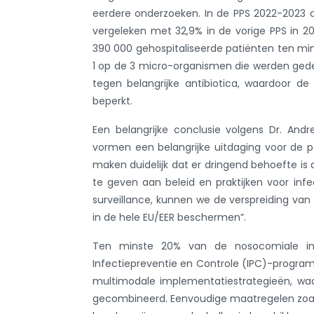
eerdere onderzoeken. In de PPS 2022-2023 o
vergeleken met 32,9% in de vorige PPS in 2
390 000 gehospitaliseerde patiënten ten min
1 op de 3 micro-organismen die werden gedet
tegen belangrijke antibiotica, waardoor d
beperkt.
Een belangrijke conclusie volgens Dr. And
vormen een belangrijke uitdaging voor de pat
maken duidelijk dat er dringend behoefte is 
te geven aan beleid en praktijken voor infe
surveillance, kunnen we de verspreiding van
in de hele EU/EER beschermen”.
Ten minste 20% van de nosocomiale inf
Infectiepreventie en Controle (IPC)-program
multimodale implementatiestrategieën, waa
gecombineerd. Eenvoudige maatregelen zoals