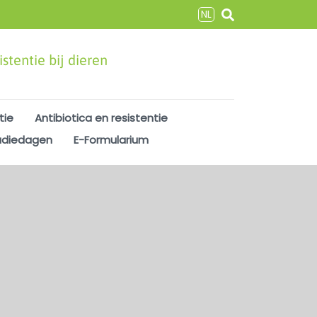
NL
stentie bij dieren
tie
Antibiotica en resistentie
udiedagen
E-Formularium