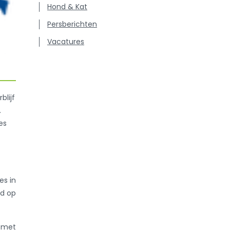
Hond & Kat
Persberichten
Vacatures
blijf
.
es
es in
nd op
g met