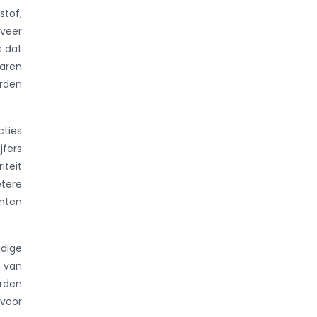
stof,
eveer
s dat
waren
erden
cties
jfers
iteit
etere
ënten
dige
n van
orden
 voor