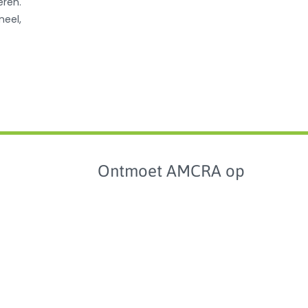
eren.
neel,
Ontmoet AMCRA op
collectie
analyse
het
bioticumgebruik
lschapsdieren
aarden en
hmarking
Studiedag over