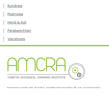
Rundvee
Pluimvee
Hond & Kat
Persberichten
Vacatures
Kenniscentrum inzake antibioticagebruik en resistentie
bij dieren.