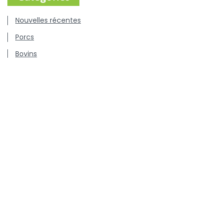
Nouvelles récentes
Porcs
Bovins
Volaille
Chiens & chats
Communiqués de presse
Offres d'emploi
Centre de connaissance concernant l'utilisation et les