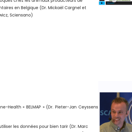
oques chez les animaux producteurs de
taires en Belgique (Dr. Mickaël Cargnel et
wicz, Sciensano)
ne-Health « BELMAP » (Dr. Pieter-Jan Ceyssens,
utiliser les données pour bien tarir (Dr. Marc