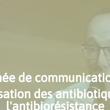
née de communicatio
lisation des antibiotiq
l'antibiorésistance