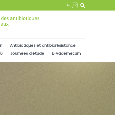
NL
FR
 des antibiotiques
maux
on
Antibiotiques et antibiorésistance
26
Journées d'étude
E-Vademecum