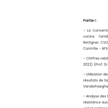
Partie I :
- La Conventi
contre l’ant
Rettigner, CVO
Contrôle - AF
- Chiffres rela
2022) (Prof. D
- Utilisation d
résultats de S
Vanderhaeghe
- Analyse des 
résistance aux