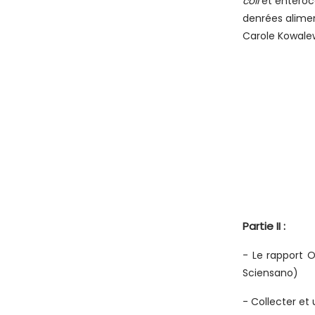
coli
et entéroc
denrées alimen
Carole Kowale
Partie II :
- Le rapport O
Sciensano)
- Collecter et 