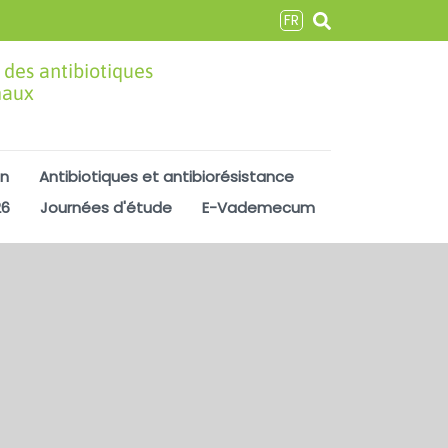
FR
 des antibiotiques
maux
on
Antibiotiques et antibiorésistance
26
Journées d'étude
E-Vademecum