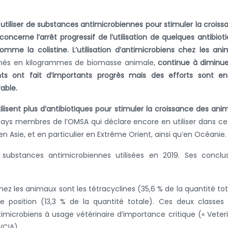
utiliser de substances antimicrobiennes pour stimuler la croiss
ncerne l’arrêt progressif de l’utilisation de quelques antibiot
omme la colistine. L’utilisation d’antimicrobiens chez les an
imés en kilogrammes de biomasse animale,
continue à diminu
nts ont fait d’importants progrès mais des efforts sont en
able.
ilisent plus d’antibiotiques pour stimuler la croissance des ani
 pays membres de l’OMSA qui déclare encore en utiliser dans ce
n Asie, et en particulier en Extrême Orient, ainsi qu’en Océanie.
substances antimicrobiennes utilisées en 2019. Ses conclu
hez les animaux sont les tétracyclines (35,6 % de la quantité tot
me position (13,3 % de la quantité totale). Ces deux classes
icrobiens à usage vétérinaire d’importance critique (« Veter
VCIA).