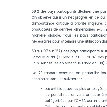
68 % des pays participants déclarent ne pas 
On observe aussi un net progrès en ce qui co
d’importance critique à priorité majeure, c
producteurs de denrées alimentaires
, expr
manière globale. Tous les pays participa
nécessaires pour atteindre une utilisation dur
68 % (107 sur 157) des pays participants n’ut
Parmi le quart (41 pays sur 157 - 26 %) des
54 % sont situés en Amérique (Nord et Sud), e
e
Ce 7
rapport examine en particulier les 
principales sont les suivantes :
Les antibiotiques les plus employés c
les pénicillines arrivent en deuxiè
catégorisées par l’OMSA comme antim
Critically Important Antimicrobial » - 