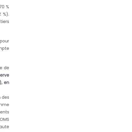
 70 %
2 %).
tiers
 pour
ompte
se de
serve
), en
n des
comme
ents
l’OMS
haute