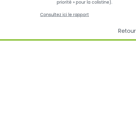
priorité » pour la colistine).
Consultez ici le rapport
Retour
Plus d'in
AMCRA
AMCRA visi
Centre de connaissance concernant
Avis et légi
l'utilisation et les résistances des
Sensibilisat
antibiotiques chez les animaux
Antibiotiqu
Analyse de l
antibiotiqu
la valeur B