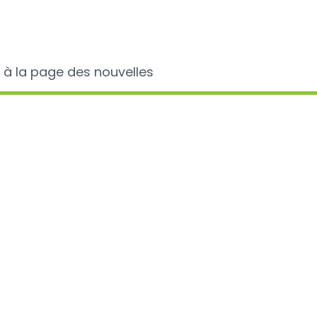
 à la page des nouvelles
fo sur...
Avis récents
Colle
anal
on 2024
donn
del'u
slation
d'ant
chez 
ion
anim
comp
es et antibiorésistance
les c
benc
'utilisation des
des
es et
vétér
D100