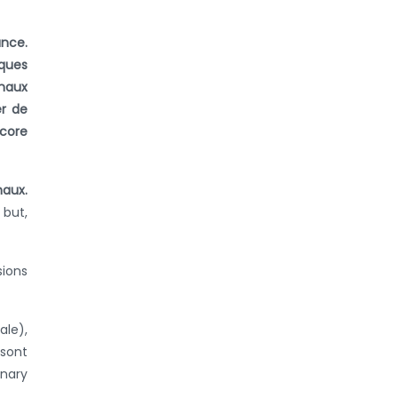
ance.
iques
imaux
er de
core
maux.
 but,
sions
ale),
 sont
inary