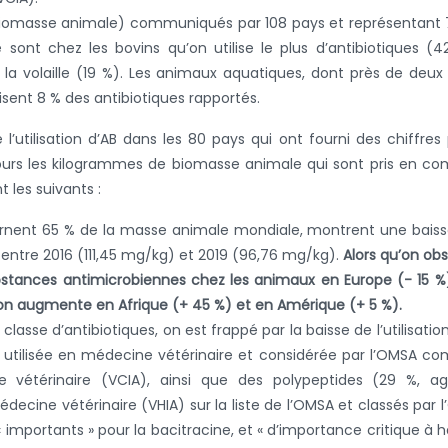
 biomasse animale) communiqués par 108 pays et représentant
sont chez les bovins qu’on utilise le plus d’antibiotiques (4
 la volaille (19 %). Les animaux aquatiques, dont près de deux 
isent 8 % des antibiotiques rapportés.
utilisation d’AB dans les 80 pays qui ont fourni des chiffres
ours les kilogrammes de biomasse animale qui sont pris en c
t les suivants :
rnent 65 % de la masse animale mondiale, montrent une bais
s entre 2016 (111,45 mg/kg) et 2019 (96,76 mg/kg).
Alors qu’on ob
substances antimicrobiennes chez les animaux en Europe (- 15 %
ation augmente en Afrique (+ 45 %) et en Amérique (+ 5 %).
asse d’antibiotiques, on est frappé par la baisse de l’utilisatio
lus utilisée en médecine vétérinaire et considérée par l’OMSA 
 vétérinaire (VCIA), ainsi que des polypeptides (29 %, ag
ecine vétérinaire (VHIA) sur la liste de l’OMSA et classés par 
 importants » pour la bacitracine, et « d’importance critique à 