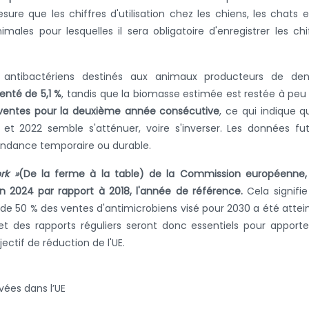
sure que les chiffres d'utilisation chez les chiens, les chats e
ales pour lesquelles il sera obligatoire d'enregistrer les chi
s antibactériens destinés aux animaux producteurs de den
nté de 5,1 %
, tandis que la biomasse estimée est restée à peu
s ventes pour la deuxième année consécutive
, ce qui indique q
et 2022 semble s'atténuer, voire s'inverser. Les données fu
tendance temporaire ou durable.
rk »
(De la ferme à la table) de la Commission européenne,
n 2024 par rapport à 2018, l'année de référence.
Cela signifi
n de 50 % des ventes d'antimicrobiens visé pour 2030 a été attei
et des rapports réguliers seront donc essentiels pour apporte
ectif de réduction de l'UE.
ées dans l’UE