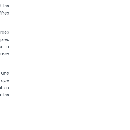
t les
ffres
rées
 près
ue la
tures
 une
e que
nt en
r les