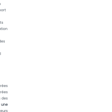
n
port
ts
ation
des
l
nrées
nrées
s des
 une
eurs