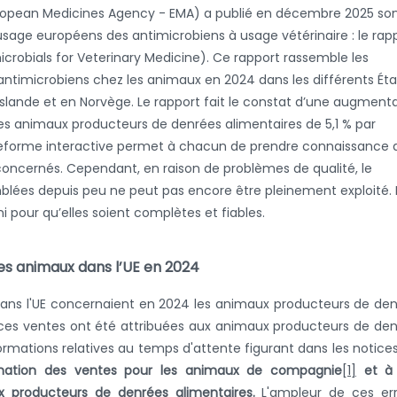
opean Medicines Agency - EMA) a publié en décembre 2025 so
sage européens des antimicrobiens à usage vétérinaire : le rap
icrobials for Veterinary Medicine). Ce rapport rassemble les
ntimicrobiens chez les animaux en 2024 dans les différents Éta
slande et en Norvège. Le rapport fait le constat d’une augment
les animaux producteurs de denrées alimentaires de 5,1 % par
plateforme interactive permet à chacun de prendre connaissance 
oncernés. Cependant, en raison de problèmes de qualité, le
mblées depuis peu ne peut pas encore être pleinement exploité. I
ni pour qu’elles soient complètes et fiables.
es animaux dans l’UE en 2024
 dans l'UE concernaient en 2024 les animaux producteurs de de
 ces ventes ont été attribuées aux animaux producteurs de de
formations relatives au temps d'attente figurant dans les notice
mation des ventes pour les animaux de compagnie
[1]
et à
x producteurs de denrées alimentaires.
L'ampleur de ces err