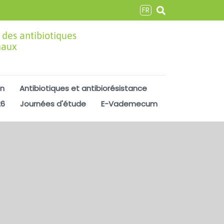
FR
 des antibiotiques
maux
on
Antibiotiques et antibiorésistance
26
Journées d'étude
E-Vademecum