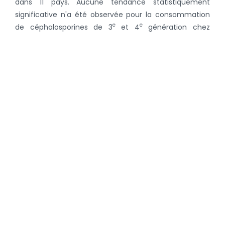
dans 11 pays. Aucune tendance statistiquement
significative n'a été observée pour la consommation
e
e
de céphalosporines de 3
et 4
génération chez
l'humain.
On peut conclure que les résultats obtenus soulignent
la nécessité d'une surveillance continue et intégrée de
l'utilisation des antibiotiques et de l’antibiorésistance,
associée à des interventions visant à une utilisation
plus prudente de tous les antimicrobiens, en particulier
de ceux qui sont essentiels en médecine humaine.
Le rapport JIACRA, commandité par la Commission
européenne, a été réalisé par l'ECDC, l'EMA et l'EFSA.
Vous accéderez
par ce lien
à la synthèse du rapport du
JIACRA, ou
via celui-ci
à son rapport complet.