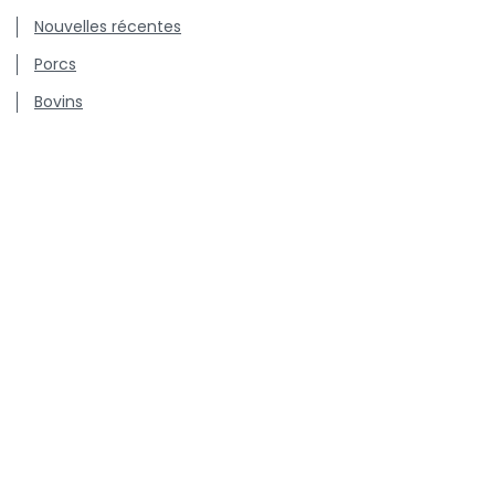
Nouvelles récentes
Porcs
Bovins
Volaille
Chiens & chats
Communiqués de presse
Offres d'emploi
Centre de connaissance concernant l'utilisation et les