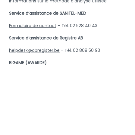
informations sur la méthode d’analyse utilisée.
Service d’assistance de SANITEL-MED
Formulaire de contact
– Tél. 02 528 40 43
Service d’assistance de Registre AB
helpdesk@abregister.be
- Tél. 02 808 50 93
BIGAME (AWARDE)
Cerise :
helpdesk@arsia.be
- 083 23 05 15 (option 2)
Retour à la page des nouvelles
Catégories