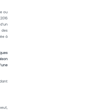
me ou
 2016
 d’un
r des
mée à
iques
aison
d’une
ndant
peut,