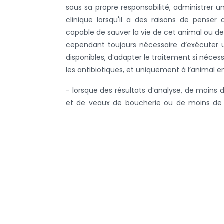
sous sa propre responsabilité, administrer 
clinique lorsqu'il a des raisons de penser
capable de sauver la vie de cet animal ou de l
cependant toujours nécessaire d’exécuter un 
disponibles, d’adapter le traitement si nécess
les antibiotiques, et uniquement à l’animal e
- lorsque des résultats d’analyse, de moins de
et de veaux de boucherie ou de moins de 12
ruminants, lapins, animaux d’aquaculture, 
même groupe d’animaux et la même indication
Lisez
ici
l’information de l’AFMPS au sujet de l’A
Retour