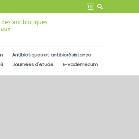
FR
 des antibiotiques
maux
on
Antibiotiques et antibiorésistance
26
Journées d'étude
E-Vademecum