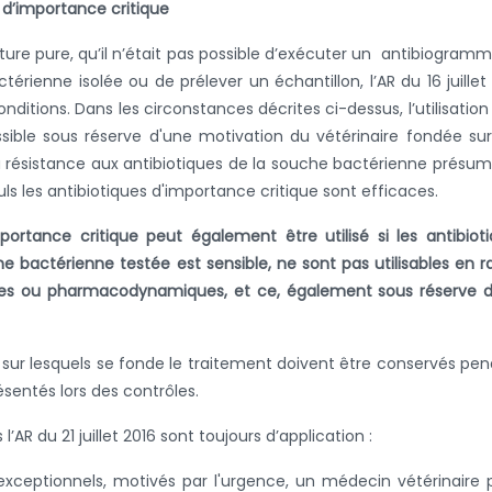
B d’importance critique
lture pure, qu’il n’était pas possible d’exécuter un antibiogram
térienne isolée ou de prélever un échantillon, l’AR du 16 juillet
onditions. Dans les circonstances décrites ci-dessus, l’utilisation
ssible sous réserve d'une motivation du vétérinaire fondée su
la résistance aux antibiotiques de la souche bactérienne présu
euls les antibiotiques d'importance critique sont efficaces.
portance critique peut également être utilisé si les antibiot
e bactérienne testée est sensible, ne sont pas utilisables en r
ques ou pharmacodynamiques, et ce, également sous réserve 
 sur lesquels se fonde le traitement doivent être conservés pe
sentés lors des contrôles.
’AR du 21 juillet 2016 sont toujours d’application :
exceptionnels, motivés par l'urgence, un médecin vétérinaire 