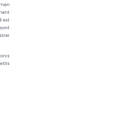
xamen
ement
l est
 sont
strer
porcs
etits
ou le