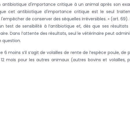
un antibiotique d'importance critique à un animal après son e
 que cet antibiotique d'importance critique est le seul trait
'empêcher de conserver des séquelles irréversibles. » (art. 69). I
test de sensibilité à l’antibiotique et, dès que ses résultats
aire. Dans l’attente des résultats, seul le vétérinaire peut admini
n question.
 6 moins s’il s’agit de volailles de rente de l’espèce poule, de 
 mois pour les autres animaux (autres bovins et volailles, p
animaux de compagnie), sont disponibles pour le même animal 
, il n’est pas nécessaire d’effectuer une nouvelle analyse.
R modifié du 21 juillet 2016.
 à la page des nouvelles