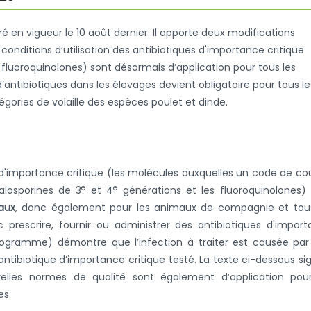
é en vigueur le 10 août dernier. Il apporte deux modifications
s conditions d’utilisation des antibiotiques d'importance critique
fluoroquinolones) sont désormais d’application pour tous les
 d’antibiotiques dans les élevages devient obligatoire pour tous le
tégories de volaille des espèces poulet et dinde.
es d'importance critique (les molécules auxquelles un code de co
e
e
alosporines de 3
et 4
générations et les fluoroquinolones)
aux
, donc également pour les animaux de compagnie et tous
 prescrire, fournir ou administrer des antibiotiques d'impor
tibiogramme) démontre que l’infection à traiter est causée pa
antibiotique d’importance critique testé. La texte ci-dessous si
elles normes de qualité sont également d’application pour
es.