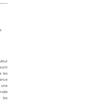
s
uleur
 sont
 les
tance
r une
gnale
 les