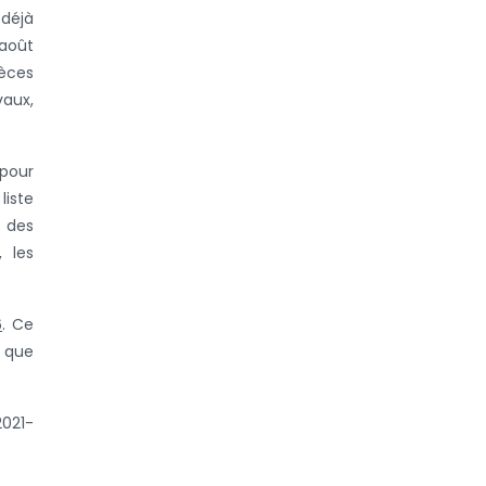
 déjà
 août
pèces
vaux,
 pour
liste
t des
, les
6
. Ce
e que
2021-