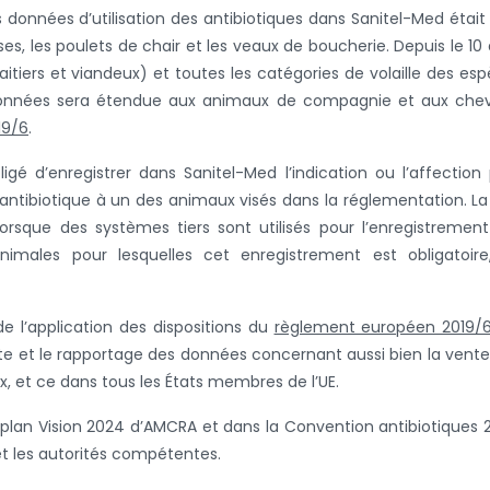
 données d’utilisation des antibiotiques dans Sanitel-Med était
ses, les poulets de chair et les veaux de boucherie. Depuis le 10
(laitiers et viandeux) et toutes les catégories de volaille des es
s données sera étendue aux animaux de compagnie et aux che
19/6
.
gé d’enregistrer dans Sanitel-Med l’indication ou l’affection
n antibiotique à un des animaux visés dans la réglementation. La 
Lorsque des systèmes tiers sont utilisés pour l’enregistremen
nimales pour lesquelles cet enregistrement est obligatoire
de l’application des dispositions du
règlement européen 2019/
cte et le rapportage des données concernant aussi bien la vent
ux, et ce dans tous les États membres de l’UE.
le plan Vision 2024 d’AMCRA et dans la Convention antibiotiques 
t les autorités compétentes.