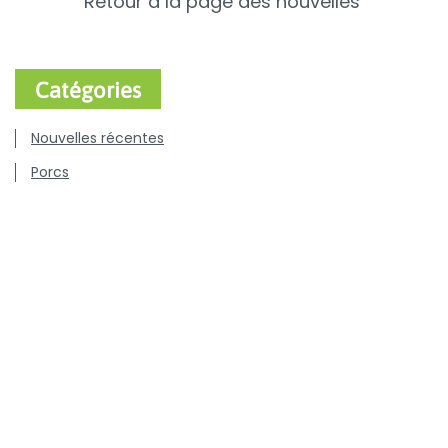
Retour à la page des nouvelles
Catégories
Nouvelles récentes
Porcs
Bovins
Volaille
Chiens & chats
Communiqués de presse
Offres d'emploi