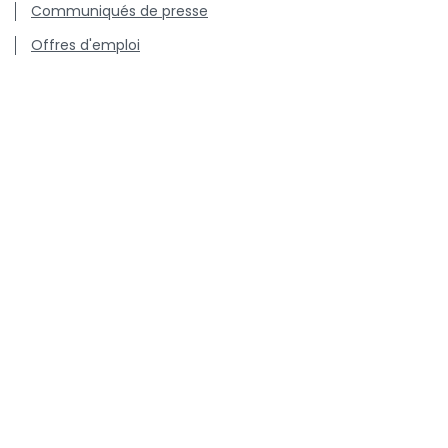
Communiqués de presse
Offres d'emploi
Centre de connaissance concernant l'utilisation et les
résistances des antibiotiques chez les animaux