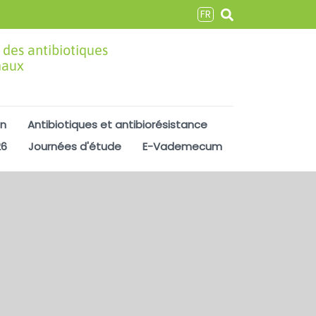
FR
 des antibiotiques
maux
on
Antibiotiques et antibiorésistance
26
Journées d'étude
E-Vademecum