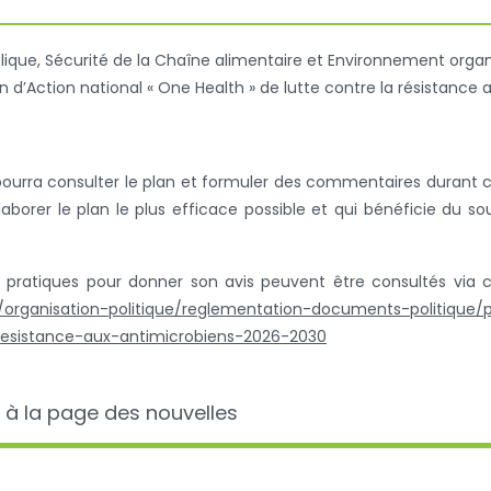
blique, Sécurité de la Chaîne alimentaire et Environnement orga
n d’Action national « One Health » de lutte contre la résistance 
pourra consulter le plan et formuler des commentaires durant 
élaborer le plan le plus efficace possible et qui bénéficie du so
ns pratiques pour donner son avis peuvent être consultés via 
r/organisation-politique/reglementation-documents-politique/
resistance-aux-antimicrobiens-2026-2030
 à la page des nouvelles