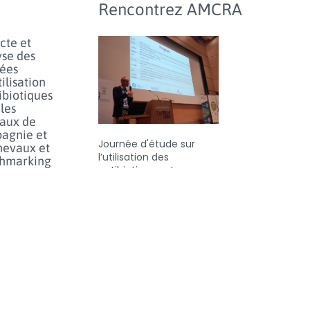
Rencontrez AMCRA
cte et
yse des
ées
tilisation
ibiotiques
les
aux de
agnie et
Journée d'étude sur
hevaux et
l’utilisation des
hmarking
antibiotiques et
l’antibiorésistance chez
inaires
les animaux en Belgique
lus...
- jeudi 25 juin 2026
e prudent
orfénicol
les
aux en
e limiter
sque de
tance au