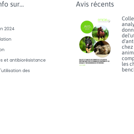
fo sur...
Avis récents
Colle
anal
on 2024
donn
del'u
slation
d'ant
chez 
ion
anim
comp
es et antibiorésistance
les c
benc
'utilisation des
des
es et
vétér
D100
Lisez p
Usag
du fl
chez 
anim
vue d
le ri
résis