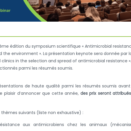
isième édition du symposium scientifique « Antimicrobial resistanc
nd the environment ». La présentation keynote sera donnée par l
l clinics in the selection and spread of antimicrobial resistance »
ectionnés parmi les résumés soumis.
résentations de haute qualité parmi les résumés soumis avant
 le plaisir d’annoncer que cette année,
des prix seront attribué
 thèmes suivants (liste non exhaustive) :
t résistance aux antimicrobiens chez les animaux (mécanis