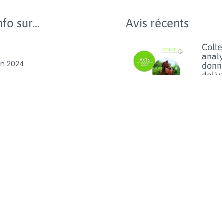
fo sur...
Avis récents
Colle
anal
on 2024
donn
del'u
slation
d'ant
chez 
ion
anim
comp
es et antibiorésistance
les c
benc
'utilisation des
des
es et
vétér
D100
Lisez p
Usag
du fl
chez 
anim
vue d