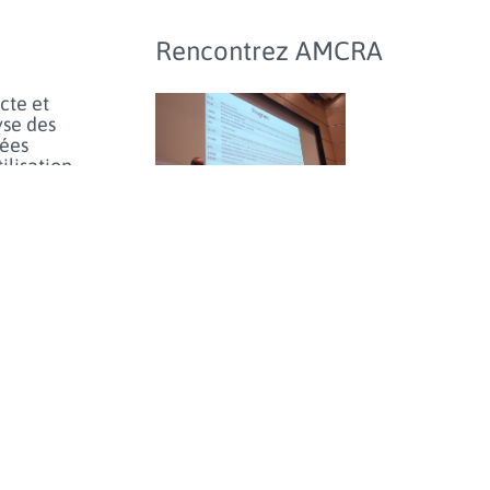
Rencontrez AMCRA
cte et
yse des
ées
tilisation
ibiotiques
les
aux de
agnie et
Journée d'étude sur
hevaux et
l’utilisation des
hmarking
antibiotiques et
l’antibiorésistance chez
inaires
les animaux en Belgique
lus...
- jeudi 25 juin 2026
e prudent
orfénicol
les
aux en
e limiter