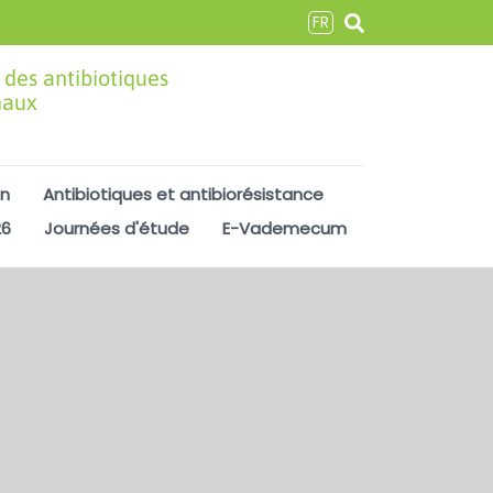
FR
 des antibiotiques
maux
on
Antibiotiques et antibiorésistance
26
Journées d'étude
E-Vademecum