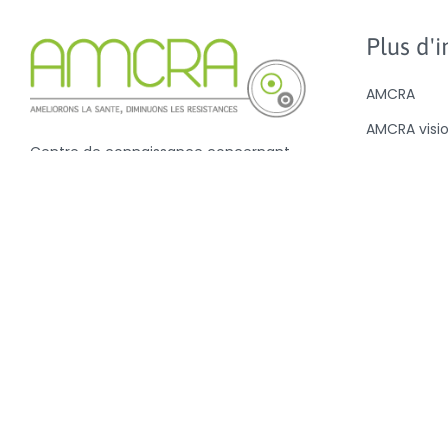
Plus d'in
AMCRA
AMCRA visi
Centre de connaissance concernant
Avis et légi
l'utilisation et les résistances des
Sensibilisat
antibiotiques chez les animaux
Antibiotiqu
Analyse de l
antibiotiqu
la valeur B
Nouvelles