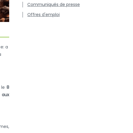
Communiqués de presse
Offres d'emploi
e: a
a
.
 le
8
s aux
mes,