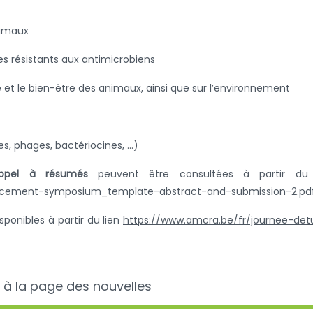
nimaux
s résistants aux antimicrobiens
é et le bien-être des animaux, ainsi que sur l’environnement
es, phages, bactériocines, …)
ppel à résumés
peuvent être consultées à partir du 
ouncement-symposium_template-abstract-and-submission-2.p
sponibles à partir du lien
https://www.amcra.be/fr/journee-det
 à la page des nouvelles