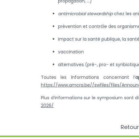
propagation, …)
antimicrobial stewardship
chez les a
prévention et contrôle des organisme
impact sur la santé publique, la sant
vaccination
alternatives (pré-, pro- et synbiotiqu
Toutes les informations concernant l’
a
https://www.amcra.be//swfiles/files/Ann
Plus d’informations sur le symposium sont di
2026/
Retour