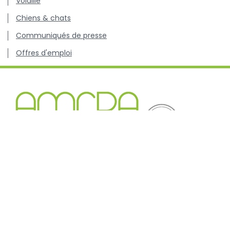
Volaille
Chiens & chats
Communiqués de presse
Offres d'emploi
Centre de connaissance concernant l'utilisation et les
résistances des antibiotiques chez les animaux