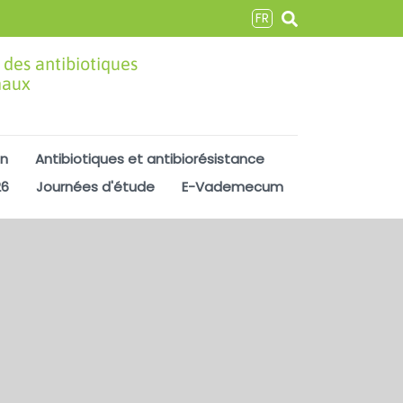
FR
 des antibiotiques
maux
on
Antibiotiques et antibiorésistance
26
Journées d'étude
E-Vademecum