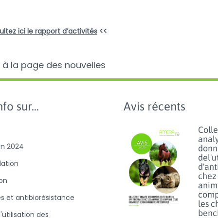
ltez ici le rapport d’activités
<<
 à la page des nouvelles
fo sur...
Avis récents
Colle
anal
on 2024
donn
del'u
slation
d'ant
chez 
ion
anim
comp
es et antibiorésistance
les c
benc
'utilisation des