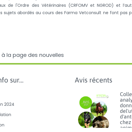
naux de l'Ordre des Vétérinaires (CRFOMV et NGROD) et l’aut
ns sujets abordés au cours des Farma Vetconsult ne font pas p
 à la page des nouvelles
fo sur...
Avis récents
Colle
anal
on 2024
donn
del'u
slation
d'ant
chez 
ion
anim