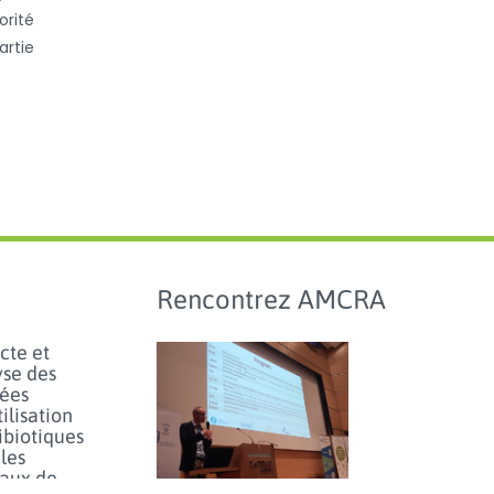
orité
artie
Rencontrez AMCRA
cte et
yse des
ées
tilisation
ibiotiques
les
aux de