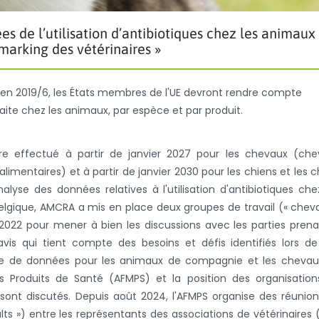
es de l’utilisation d’antibiotiques chez les animaux
arking des vétérinaires »
n 2019/6, les États membres de l'UE devront rendre compte
faite chez les animaux, par espèce et par produit.
tre effectué à partir de janvier 2027 pour les chevaux (ch
imentaires) et à partir de janvier 2030 pour les chiens et les c
nalyse des données relatives à l'utilisation d'antibiotiques che
gique, AMCRA a mis en place deux groupes de travail (« chev
022 pour mener à bien les discussions avec les parties pren
vis qui tient compte des besoins et défis identifiés lors d
ecte de données pour les animaux de compagnie et les cheva
 Produits de Santé (AFMPS) et la position des organisation
 sont discutés. Depuis août 2024, l'AFMPS organise des réunio
s ») entre les représentants des associations de vétérinaires 