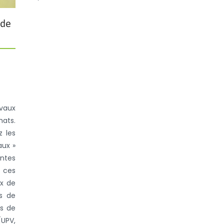
 de
evaux
hats.
z les
aux »
antes
e ces
ux de
s de
ns de
(UPV,