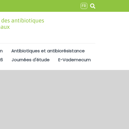
FR
 des antibiotiques
maux
on
Antibiotiques et antibiorésistance
26
Journées d'étude
E-Vademecum