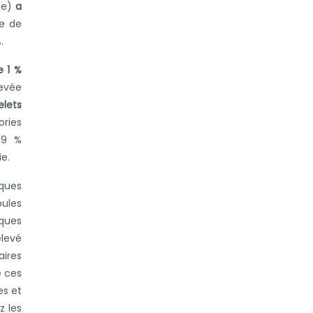
ne)
a
te de
.
e 1 %
levée
elets
ories
,9 %
e.
iques
oules
iques
élevé
aires
e ces
es et
z les