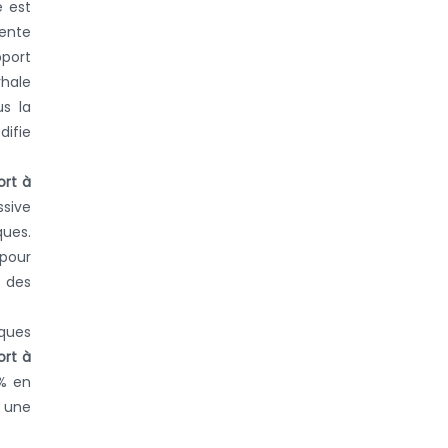
e est
vente
pport
rhale
s la
difie
ort à
ssive
ques.
 pour
 des
ques
ort à
 % en
s une