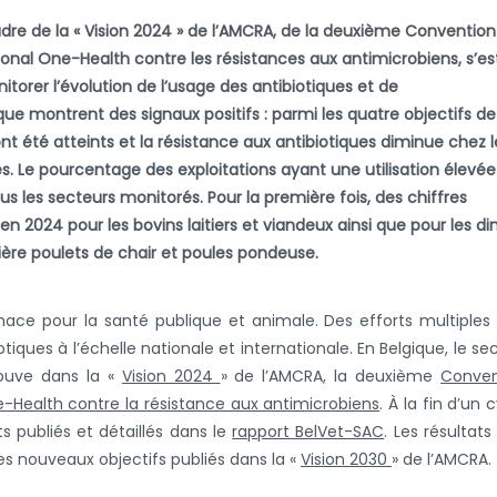
adre de la « Vision 2024 » de l’AMCRA, de la deuxième Convention
ional One-Health contre les résistances aux antimicrobiens, s’es
nitorer l’évolution de l’usage des antibiotiques et de
que montrent des signaux positifs : parmi les quatre objectifs de
ont été atteints et la résistance aux antibiotiques diminue chez l
. Le pourcentage des exploitations ayant une utilisation élevée
 les secteurs monitorés. Pour la première fois, des chiffres
 en 2024 pour les bovins laitiers et viandeux ainsi que pour les d
lière poulets de chair et poules pondeuse.
nace pour la santé publique et animale. Des efforts multiples
iotiques à l’échelle nationale et internationale. En Belgique, le se
ouve dans la «
Vision 2024
» de l’AMCRA, la deuxième
Conven
e-Health contre la résistance aux antimicrobiens
. À la fin d’un c
ats publiés et détaillés dans le
rapport BelVet-SAC
. Les résultats
es nouveaux objectifs publiés dans la «
Vision 2030
» de l’AMCRA.