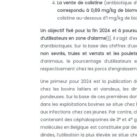
La vente de colistine
(antibiotique d
correspondu à 0,69 mg/kg de biom
colistine au-dessous d’1 mg/kg de bio
Un objectif fixé pour la fin 2024 et à pours
d’utilisateurs en zone d’alarme
[1]
. Il s’agit 
d’antibiotiques. Sur la base des chiffres d’
non sevrés, truies et verrats et les poulet
d’animaux, le pourcentage d’utilisateurs
respectivement chez les porcs d’engraissemen
Une primeur pour 2024 est la publication dan
chez les bovins laitiers et viandeux, les d
pondeuses. Sur la base de ces premières donné
dans les exploitations bovines se situe chez 
aux infections chez ces jeunes. Par contre, ch
e
e
contenant des céphalosporines de 3
et 4
g
molécules en Belgique est constituée par de
dindes, l’utilisation la plus élevée se situe