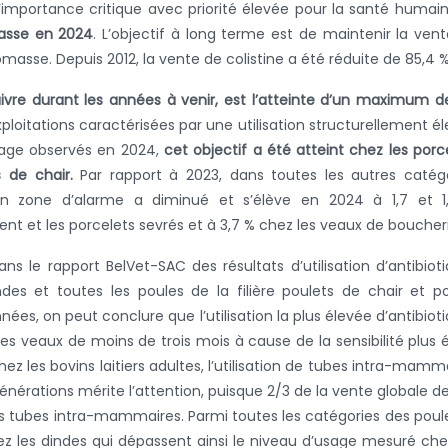
’importance critique avec priorité élevée pour la santé humai
asse en 2024
. L’objectif à long terme est de maintenir la ven
masse. Depuis 2012, la vente de colistine a été réduite de 85,4 %
uivre durant les années à venir, est l’atteinte d’un maximum d
d’exploitations caractérisées par une utilisation structurellement é
usage observés en 2024,
cet objectif a été atteint chez les porc
s de chair.
Par rapport à 2023, dans toutes les autres catég
 en zone d’alarme a diminué et s’élève en 2024 à 1,7 et 1
t et les porcelets sevrés et à 3,7 % chez les veaux de boucheri
s le rapport BelVet-SAC des résultats d’utilisation d’antibiot
indes et toutes les poules de la filière poulets de chair et p
es, on peut conclure que l’utilisation la plus élevée d’antibiot
les veaux de moins de trois mois à cause de la sensibilité plus 
ez les bovins laitiers adultes, l’utilisation de tubes intra-mamm
énérations mérite l’attention, puisque 2/3 de la vente globale d
s tubes intra-mammaires. Parmi toutes les catégories des poul
 chez les dindes qui dépassent ainsi le niveau d’usage mesuré che