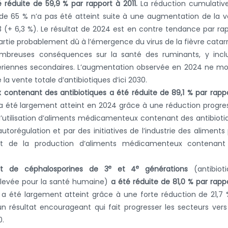
é réduite de 59,9 % par rapport à 2011.
La réduction cumulativ
n de 65 % n’a pas été atteint suite à une augmentation de la 
(+ 6,3 %). Le résultat de 2024 est en contre tendance par ra
 partie probablement dû à l’émergence du virus de la fièvre catar
mbreuses conséquences sur la santé des ruminants, y inclu
tériennes secondaires. L’augmentation observée en 2024 ne mo
 la vente totale d’antibiotiques d’ici 2030.
contenant des antibiotiques a été réduite de 89,1 % par rapp
 a été largement atteint en 2024 grâce à une réduction progre
l’utilisation d’aliments médicamenteux contenant des antibioti
torégulation et par des initiatives de l’industrie des aliments
rêt de la production d’aliments médicamenteux contenant
e
e
et de céphalosporines de 3
et 4
générations
(antibioti
 élevée pour la santé humaine)
a été réduite de 81,0 % par rapp
% a été largement atteint grâce à une forte réduction de 21,7
’un résultat encourageant qui fait progresser les secteurs ver
0.