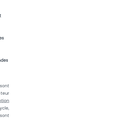
t
es
indes
 sont
cteur
tion
ycle,
 sont