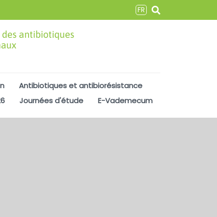
FR
 des antibiotiques
maux
on
Antibiotiques et antibiorésistance
26
Journées d'étude
E-Vademecum