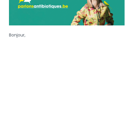
Bonjour,
Le 18 novembre, le SPF Santé publique, l’AMCRA et les
autorités sanitaires fédérales et régionales lancent une
grande campagne de sensibilisation aux risques de la
résistance aux antimicrobiens (AMR)
, qui est une des
plus grandes menaces pour notre santé publique.
Le but est de favoriser un bon usage des antibiotiques
chez les animaux domestiques et d’inviter leurs
propriétaires à en parler avec vous. Vous êtes donc au