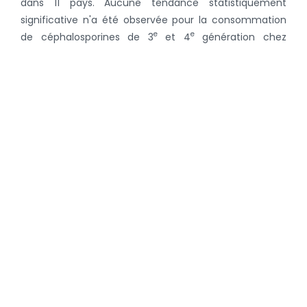
dans 11 pays. Aucune tendance statistiquement
significative n'a été observée pour la consommation
e
e
de céphalosporines de 3
et 4
génération chez
l'humain.
On peut conclure que les résultats obtenus soulignent
la nécessité d'une surveillance continue et intégrée de
l'utilisation des antibiotiques et de l’antibiorésistance,
associée à des interventions visant à une utilisation
plus prudente de tous les antimicrobiens, en particulier
de ceux qui sont essentiels en médecine humaine.
Le rapport JIACRA, commandité par la Commission
européenne, a été réalisé par l'ECDC, l'EMA et l'EFSA.
Vous accéderez
par ce lien
à la synthèse du rapport du
JIACRA, ou
via celui-ci
à son rapport complet.