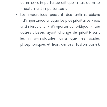
comme « d’importance critique » mais comme
« hautement importantes ».
Les macrolides passent des antimicrobiens
« d’importance critique les plus prioritaires » aux
antimicrobiens « d’importance critique ». Les
autres classes ayant changé de priorité sont
les nitro-imidazoles ainsi que les acides
phosphoniques et leurs dérivés (fosfomycine),
mais ces substances ne sont pas utilisées chez
les animaux en Belgique.
Cette liste actualisée est une source importante pour
la révision des lignes directrices d’AMCRA publiées dans
son vade-mecum (
www.e-formularium.be
).
Vous trouverez via ce lien le rapport de l’OMS.
Retour à la page des nouvelles