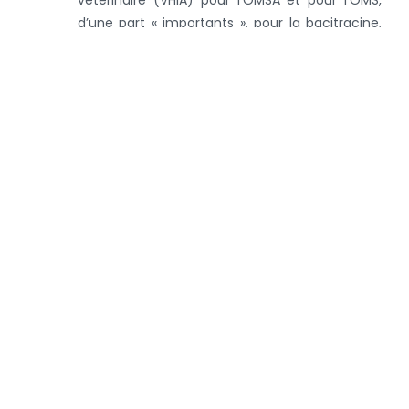
d’une part « importants », pour la bacitracine,
et « d’importance critique à haute priorité »
pour la colistine.
Accédez au rapport complet via ce lien
Retour à la page des nouvelles
Catégories
Nouvelles récentes
Porcs
Bovins
Volaille