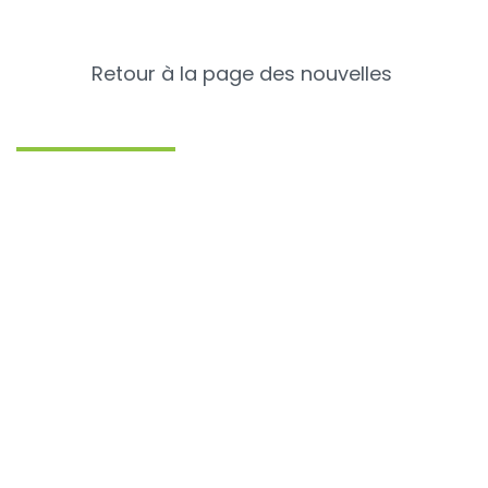
Retour à la page des nouvelles
Catégories
Nouvelles récentes
Porcs
Bovins
Volaille
Chiens & chats
Communiqués de presse
Offres d'emploi