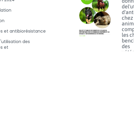
donn
del'u
slation
d'ant
chez 
ion
anim
comp
es et antibiorésistance
les c
benc
'utilisation des
des
es et
vétér
D100
Lisez p
Usag
du fl
chez 
anim
vue d
le ri
résis
linéz
Lisez p