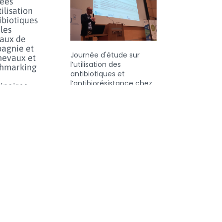
ées
tilisation
ibiotiques
les
aux de
agnie et
Journée d'étude sur
hevaux et
l’utilisation des
hmarking
antibiotiques et
l’antibiorésistance chez
inaires
les animaux en Belgique
lus...
- jeudi 25 juin 2026
e prudent
orfénicol
les
aux en
e limiter
sque de
tance au
olide
lus...