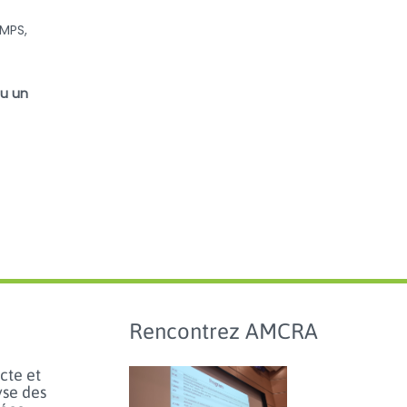
FMPS,
ou un
Rencontrez AMCRA
cte et
yse des