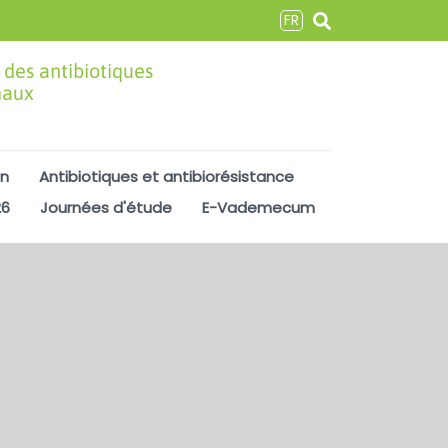
FR
 des antibiotiques
maux
on
Antibiotiques et antibiorésistance
26
Journées d'étude
E-Vademecum