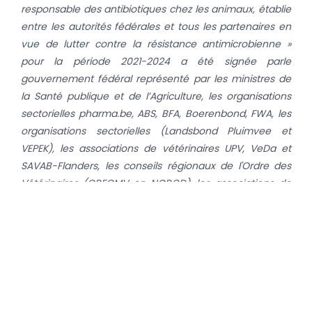
responsable des antibiotiques chez les animaux, établie
entre les autorités fédérales et tous les partenaires en
vue de lutter contre la résistance antimicrobienne »
pour la période 2021-2024 a été signée par
le
gouvernement fédéral représenté par les ministres de
la Santé publique et de l’Agriculture, les organisations
sectorielles pharma.be, ABS, BFA, Boerenbond, FWA, les
organisations sectorielles (Landsbond Pluimvee et
VEPEK), les associations de vétérinaires UPV, VeDa et
SAVAB-Flanders, les conseils régionaux de l'Ordre des
Vétérinaires (CRFOMV en NGROD), les associations de
santé animale ARSIA et DGZ, les gestionnaires de
cahiers des charges Belbeef, Belplume, Belpork, BVK
asbl, Codiplan, MilkBE, Registre AB et AMCRA.
Les résultats détaillés de vente et d’utilisation des
antibiotiques chez les animaux en Belgique sont
disponibles dan
s le dernier
rapport BelVet-SAC
. Une