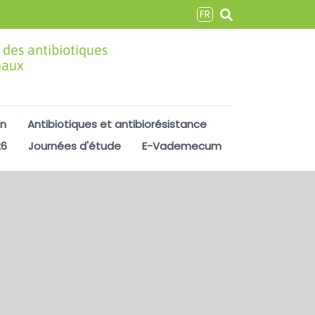
FR
 des antibiotiques
maux
on
Antibiotiques et antibiorésistance
26
Journées d'étude
E-Vademecum