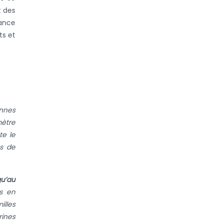
t des
tance
ts et
onnes
ètre
te le
es de
qu’au
es en
illes
rines