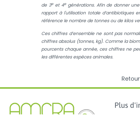
e
e
de 3
et 4
générations.
Afin de donner une 
rapport à l'utilisation totale d’antibiotiqu
référence le nombre de tonnes ou de kilos v
Ces chiffres d’ensemble ne sont pas normal
chiffres absolus (tonnes, kg). Comme la b
pourcents chaque année, ces chiffres ne peuv
les différentes espèces animales.
Retour
Plus d'in
AMCRA
AMCRA visi
Centre de connaissance concernant