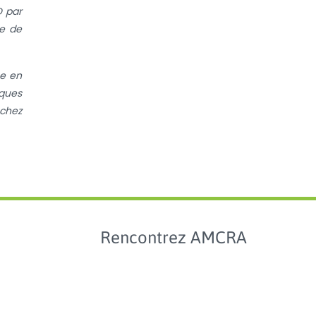
D par
re de
ée en
lques
 chez
Rencontrez AMCRA
cte et
yse des
ées
tilisation