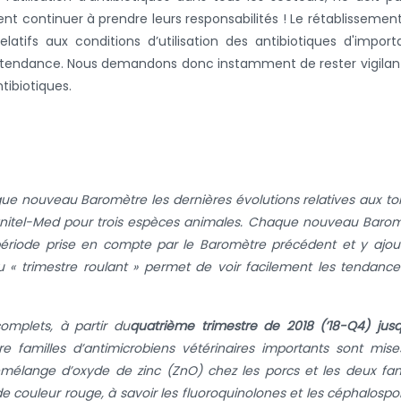
ent continuer à prendre leurs responsabilités ! Le rétablissemen
 relatifs aux conditions d’utilisation des antibiotiques d'impor
a tendance.
Nous demandons donc instamment de rester vigilan
tibiotiques.
e nouveau Baromètre les dernières évolutions relatives aux t
Sanitel-Med pour trois espèces animales.
Chaque nouveau Barom
 période prise en compte par le Baromètre précédent et y ajou
du « trimestre roulant » permet de voir facilement les tendanc
omplets, à partir du
quatrième trimestre de 2018 (’18-Q4) jus
re familles d’antimicrobiens vétérinaires importants sont mis
rémélange d’oxyde de zinc (ZnO) chez les porcs et les deux fam
couleur rouge, à savoir les fluoroquinolones et les céphalospo