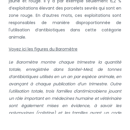
jaune et rouge. Il y a par exemple seulement 6,2 %
d’exploitations élevant des porcelets sevrés qui sont en
zone rouge. En d’autres mots, ces exploitations sont
responsables de manière disproportionnée de
l'utilisation d’antibiotiques dans cette catégorie
animale.
Voyez ici les figures du Baromètre
Le Baromètre montre chaque trimestre la quantité
totale, enregistrée dans Sanitel-Med, de tonnes
d’antibiotiques utilisés en un an par espèce animale, en
avançant à chaque publication d’un trimestre. Outre
l'utilisation totale, trois familles d'antimicrobiens jouant
un rôle important en médecines humaine et vétérinaire
sont également mises en évidence, à savoir les
polymyxines (colistine) et les familles ayant un code
couleur d’AMCRA rouge, à savoir les (fluoro)quinolones
e
e
et les céphalosporines de 3
et 4
génération. Pour