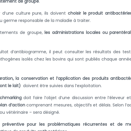
itement de groupe
.
r d’une culture pure, ils doivent
choisir le produit antibactéri
u germe responsable de la maladie à traiter.
aitements de groupe,
les administrations locales ou parentéra
ultat d’antibiogramme, il peut consulter les résultats des tes
athogènes isolés chez les bovins qui sont publiés chaque anné
ration, la conservation et l’application des produits antibacté
ont le lait)
doivent être suivies dans l’exploitation.
nchmarking
doit faire l’objet d’une discussion entre l’éleveur e
plan d’action
comprenant mesures, objectifs et délais. Selon l’a
ou vétérinaire – sera désigné.
e préventive pour les problématiques récurrentes et de me