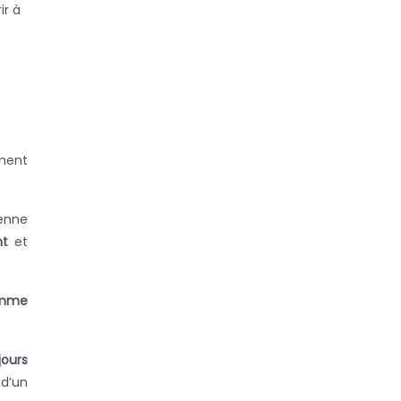
ir à
ement
ienne
nt
et
ramme
jours
 d’un