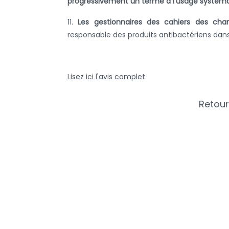
progressivement un terme à l’usage systémat
11.
Les gestionnaires des cahiers des c
responsable des produits antibactériens dan
Lisez ici l'avis complet
Retour
Plus d'in
AMCRA
AMCRA visi
Centre de connaissance concernant
Avis et légi
l'utilisation et les résistances des
Sensibilisat
antibiotiques chez les animaux