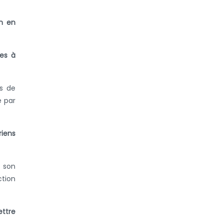
en en
les à
ts de
e par
riens
t son
ction
ttre