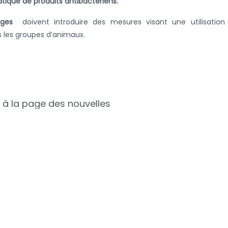
ique de produits antibactériens.
harges
doivent introduire des mesures visant une utilisation
s les groupes d’animaux.
 à la page des nouvelles
fo sur...
Avis récents
Colle
anal
on 2024
donn
del'u
slation
d'ant
chez 
ion