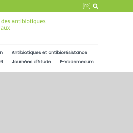
FR
 des antibiotiques
maux
on
Antibiotiques et antibiorésistance
26
Journées d'étude
E-Vademecum