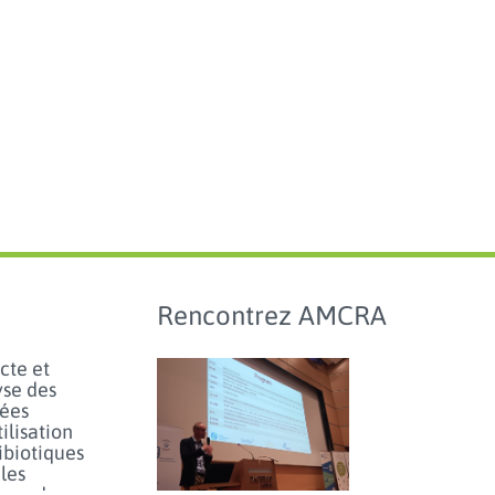
Rencontrez AMCRA
cte et
yse des
ées
tilisation
ibiotiques
les
aux de