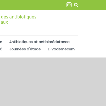
FR
 des antibiotiques
maux
on
Antibiotiques et antibiorésistance
26
Journées d'étude
E-Vademecum