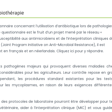
biothérapie
nnaire concernant l’utilisation d’antibiotique lors de pathologie
uestionnaire est le fruit d’un projet mené par le réseau «
sceptibilité aux antimicrobiens et de l’interprétation cliniques 
int Program Initiative on Anti-Microbial Resistance), il est
 en français et en néerlandais. Cliquez ici pour y répondre.
 pathogènes majeurs qui provoquent diverses maladies che
onsidérables pour les agriculteurs. Leur contrôle repose en g
 Cependant, les procédures standard existantes pour les tes
pour les mycoplasmes, en raison de leurs exigences différent
 des protocoles de laboratoire pourront être développer pour t
térinaire, aider à l’interprétation clinique (MIC) et vous guid