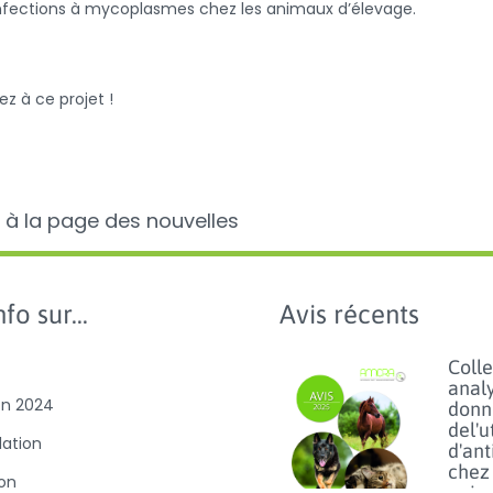
 infections à mycoplasmes chez les animaux d’élevage.
z à ce projet !
 à la page des nouvelles
fo sur...
Avis récents
Colle
anal
on 2024
donn
del'u
slation
d'ant
chez 
ion
anim