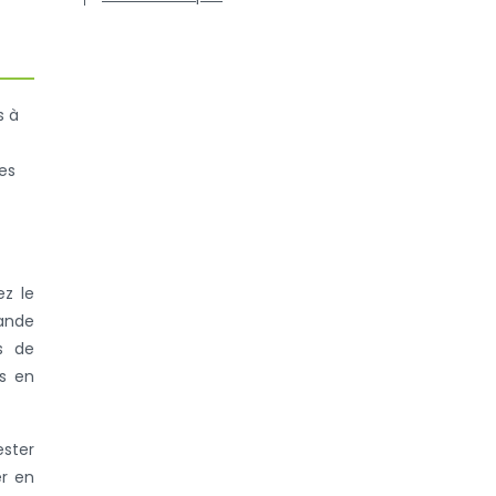
s à
des
z le
rande
ts de
es en
ester
er en