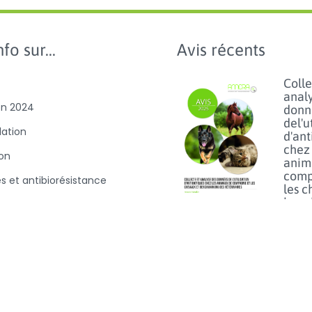
fo sur...
Avis récents
Colle
anal
on 2024
donn
del'u
slation
d'ant
chez 
ion
anim
comp
es et antibiorésistance
les c
benc
'utilisation des
des
es et
vétér
D100
Lisez p
Usag
du fl
chez 
anim