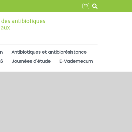
FR
 des antibiotiques
maux
on
Antibiotiques et antibiorésistance
26
Journées d'étude
E-Vademecum