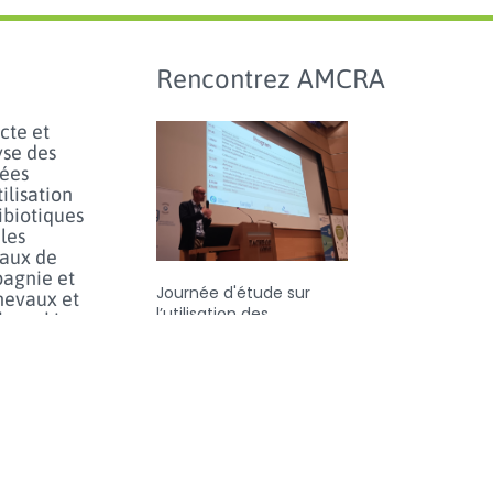
Rencontrez AMCRA
cte et
yse des
ées
tilisation
ibiotiques
les
aux de
agnie et
Journée d'étude sur
hevaux et
l’utilisation des
hmarking
antibiotiques et
l’antibiorésistance chez
inaires
les animaux en Belgique
lus...
- jeudi 25 juin 2026
e prudent
orfénicol
les
aux en