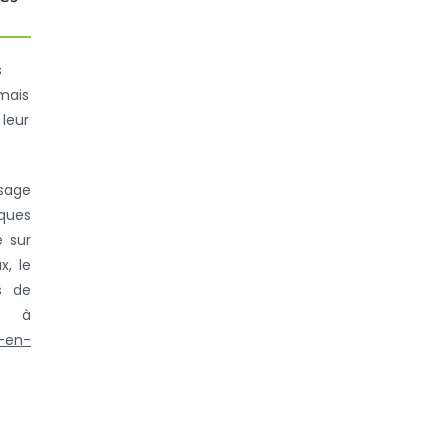
s
 mais
 leur
usage
iques
e sur
x, le
s de
es à
k-en-