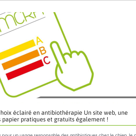
ix éclairé en antibiothérapie Un site web, une
 papier pratiques et gratuits également !
pour un usage responsable des antibiotiques chez le chien, le 