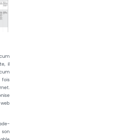
mecum
e, il
mecum
 fois
rnet.
nise
e web
vade-
r son
sable