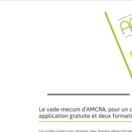
Le vade-mecum d’AMCRA, pour un cho
application gratuite et deux formats
Le vade-mecum donne des lignes directrices 