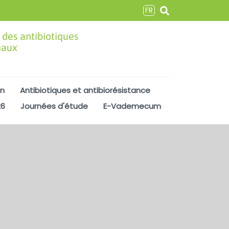
FR
 des antibiotiques
maux
on
Antibiotiques et antibiorésistance
26
Journées d'étude
E-Vademecum