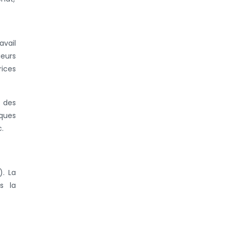
avail
ieurs
rices
 des
iques
c.
). La
s la