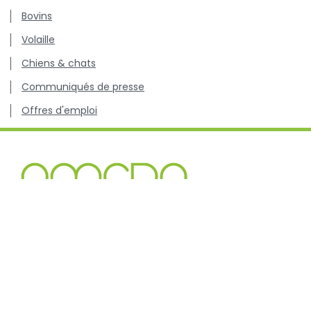
Bovins
Volaille
Chiens & chats
Communiqués de presse
Offres d'emploi
Centre de connaissance concernant l'utilisation et les
résistances des antibiotiques chez les animaux