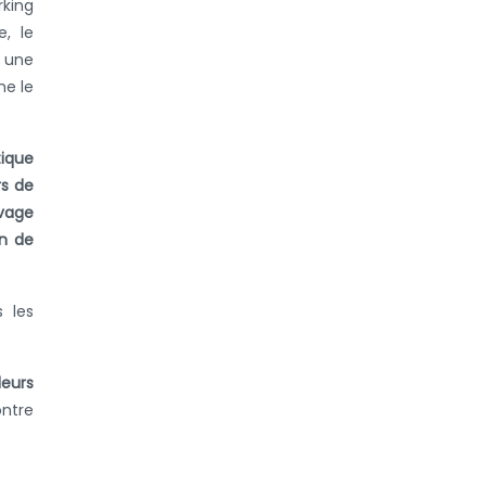
rking
, le
a une
me le
tique
rs de
evage
on de
s les
leurs
ntre