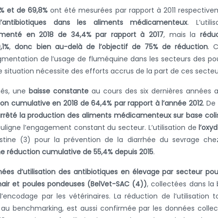
% et de 69,8%
ont été mesurées par rapport à 2011 respectiv
on d’antibiotiques dans les aliments médicamenteux
. L’utilis
menté
en 2018 de 34,4% par rapport à 2017
, mais la
rédu
,1%
,
donc bien au-delà de l’objectif de 75% de réduction
. 
mentation de l’usage de fluméquine dans les secteurs des po
 situation nécessite des efforts accrus de la part de ces secteu
nés, une
baisse constante
au cours des six dernières années 
on cumulative en 2018 de 64,4% par rapport à l’année 2012
. De 
rêté la production des aliments médicamenteux sur base coli
 souligne l’engagement constant du secteur. L’utilisation de
l’oxy
stine (3)
pour la prévention de la diarrhée du sevrage chez
e réduction cumulative de 55,4% depuis 2015
.
ées d’utilisation des antibiotiques en élevage par secteur pou
hair et poules pondeuses (BelVet-SAC (4))
, collectées dans la
ncodage par les vétérinaires. La réduction de l’utilisation t
e au benchmarking, est aussi confirmée par les données colle