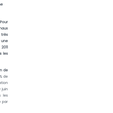
ne
 Pour
imaux
 très
 une
 2011
s les
on de
5% de
ation
 juin
s les
e par