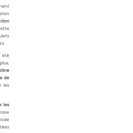
ement
ation
ction
Cette
ulets
rs.
a été
plus,
stine
de de
 les
r les
 base
otale
ctées