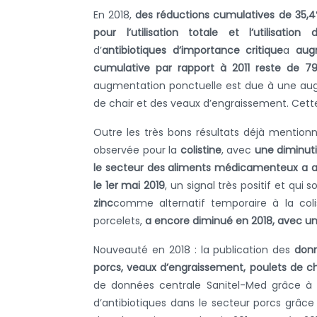
En 2018,
des réductions cumulatives de 35,4
pour l’utilisation totale et l’utilisati
d’
antibiotiques d’importance critique
a
aug
cumulative par rapport à 2011 reste de 79
augmentation ponctuelle est due à une aug
de chair et des veaux d’engraissement. Cette
Outre les très bons résultats déjà mention
observée pour la
colistine
, avec
une diminuti
le secteur des aliments médicamenteux a ar
le 1er mai 2019
, un signal très positif et qui
zinc
comme alternatif temporaire à la coli
porcelets,
a encore diminué en 2018, avec un
Nouveauté en 2018 : la publication des
donn
porcs, veaux d’engraissement, poulets de c
de données centrale Sanitel-Med grâce à l’e
d’antibiotiques dans le secteur porcs grâc