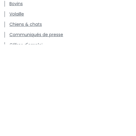
Bovins
Volaille
Chiens & chats
Communiqués de presse
Offres d'emploi
Centre de connaissance concernant l'utilisation et les
résistances des antibiotiques chez les animaux