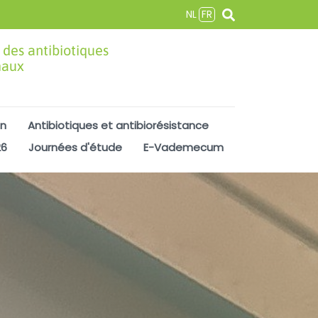
NL
FR
 des antibiotiques
maux
on
Antibiotiques et antibiorésistance
26
Journées d'étude
E-Vademecum