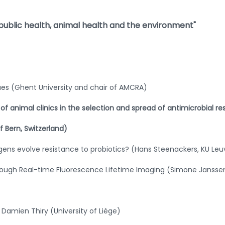
 public health, animal health and the environment"
hent University and chair of AMCRA)
of animal clinics in the selection and spread of antimicrobial res
n, Switzerland)
ns evolve resistance to probiotics? (Hans Steenackers, KU Le
ough Real-time Fluorescence Lifetime Imaging (Simone Jansse
ien Thiry (University of Liège)